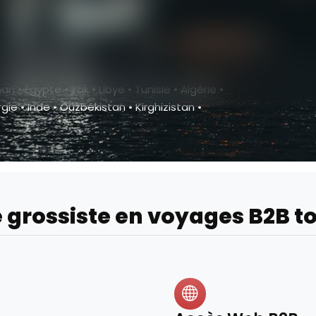
• Égypte • Irak • Libye • Tunisie • Algérie •
ie • Inde • Ouzbékistan • Kirghizistan •
 grossiste en voyages B2B t