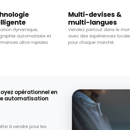
hnologie
Multi-devises &
elligente
multi-langues
ication dynamique,
Vendez partout dans le mo
graphie automatisée et
avec des expériences local
rmances ultra-rapides.
pour chaque marché.
Soyez opérationnel en
re automatisation
rête à vendre pour les