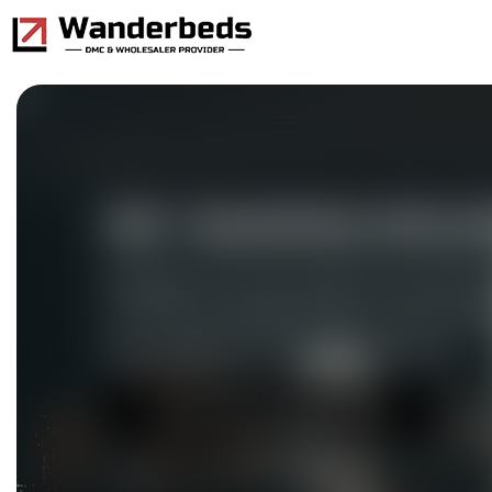
GSA - Dynamisez votre a
Rejoignez notre programme GSA mo
marché et générez des revenus gr
pour hôtels, vols et plus encore.
Envoyer une demande