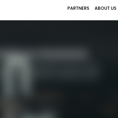
PARTNERS
ABOUT US
ctivité avec Wanderbeds
ndial — représentez-nous sur votre
âce à notre plateforme B2B avancée