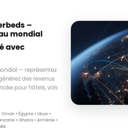
rbeds –
eau mondial
té avec
ondial — représentez
générez des revenus
cée pour hôtels, vols
• Oman • Égypte • Libye •
Tanzanie • Ghana • Arménie •
lie