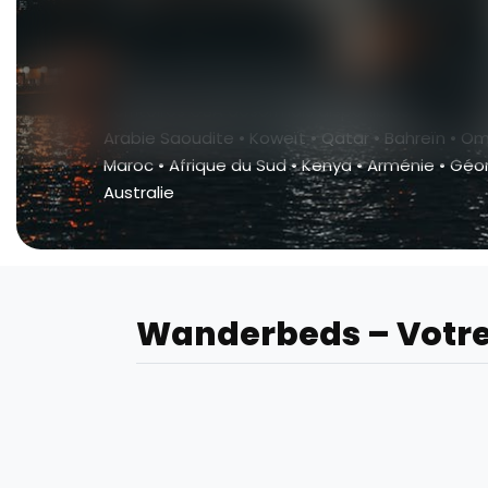
Territoires GSA désormais disponibles
Arabie Saoudite • Koweït • Qatar • Bahreïn • Oman 
Maroc • Afrique du Sud • Kenya • Arménie • Géorg
Australie
Wanderbeds – Votre