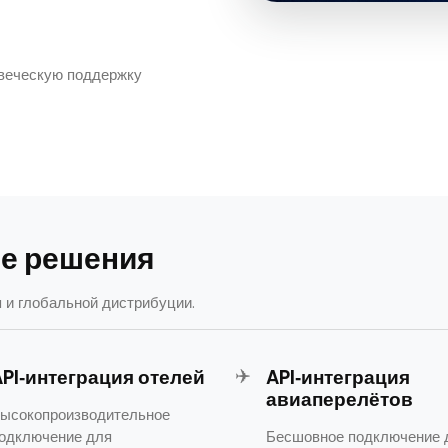
веческую поддержку
ие решения
и глобальной дистрибуции.
✈️
API‑интеграция отелей
API‑интеграция
авиаперелётов
ысокопроизводительное
одключение для
Бесшовное подключение 