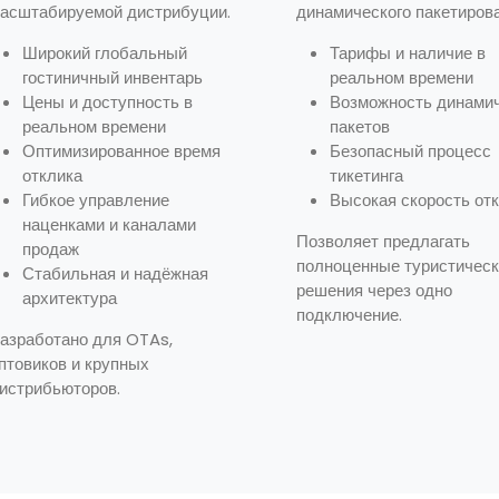
асштабируемой дистрибуции.
динамического пакетирова
Широкий глобальный
Тарифы и наличие в
гостиничный инвентарь
реальном времени
Цены и доступность в
Возможность динами
реальном времени
пакетов
Оптимизированное время
Безопасный процесс
отклика
тикетинга
Гибкое управление
Высокая скорость от
наценками и каналами
Позволяет предлагать
продаж
полноценные туристичес
Стабильная и надёжная
решения через одно
архитектура
подключение.
азработано для OTAs,
птовиков и крупных
истрибьюторов.