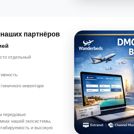
 наших партнёров
ией
сто отдельный
ивность:
стиничного инвентаря
м передовые
амках нашей экосистемы,
штабируемость и высокую