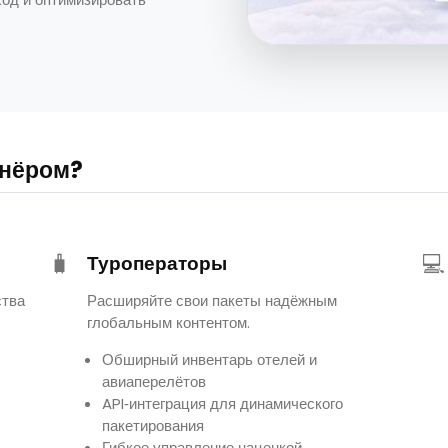
тнёром?
🧳
💻
Туроператоры
ства
Расширяйте свои пакеты надёжным
глобальным контентом.
Обширный инвентарь отелей и
авиаперелётов
API‑интеграция для динамического
пакетирования
Гибкое управление наценкой