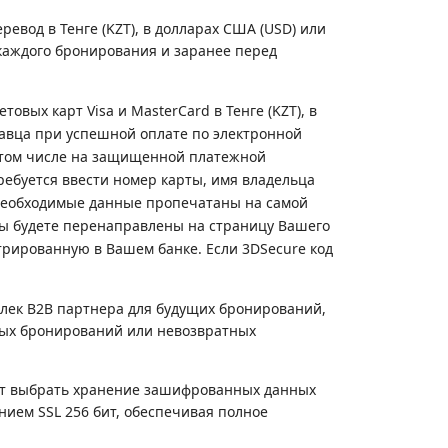
перевод
в Тенге (
KZT
), в долларах США (USD)
или
каждого бронирования и заранее перед
ых карт Visa и MasterCard в Тенге (KZT), в
давца при успешной оплате по электронной
в том числе на защищенной платежной
ребуется ввести номер карты, имя владельца
е необходимые данные пропечатаны на самой
вы будете перенаправлены на страницу Вашего
стрированную в Вашем банке. Если 3DSecure код
елек B2B партнера для будущих бронирований,
ных бронирований или невозвратных
ут выбрать хранение зашифрованных данных
ием SSL 256 бит, обеспечивая полное