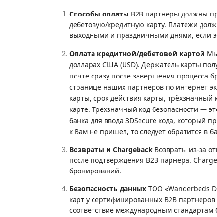
Способы оплаты
B2B партнеры должны пр
дебетовую/кредитную карту. Платежи долж
выходными и праздничными днями, если э
Оплата кредитной/дебетовой картой
Мы
долларах США (USD). Держатель карты пол
почте сразу после завершения процесса б
странице наших партнеров по интернет эк
карты, срок действия карты, трёхзначный 
карте. Трёхзначный код безопасности — э
банка для ввода 3DSecure кода, который п
к Вам не пришел, то следует обратится в б
Возвраты и Chargeback
Возвраты из-за от
после подтверждения B2B парнера. Charg
бронирований.
Безопасность данных
ТОО «Wanderbeds DM
карт у сертифицированных B2B партнеров 
соответствие международным стандартам бе