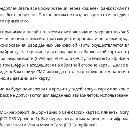
едоплачивать все бронирования через кошелек, банковский 
ны быть получены Поставщиком не позднее срока отмены для 
то применимо.
 принимаем онлайн-платежи с использованием кредитных/дебетов
учает копию записей о транзакциях и правила и политики про
ронирования. Ввод данных банковской карты осуществляется 
вайрингу. На странице для ввода данных банковской карты пот
код безопасности (CVV2 для VISA или CVC2 для MasterCard). Вс
то три цифры, находящиеся на обратной стороне карты. Далее 
ридет к Вам в виде СМС или кода на электронную почту, зареги
анк, выдавший Вам карту.
мены будут зачислены на кредитную/дебетовую карту или кош
eback не допускаются для выданных авиабилетов, использован
C» не хранит информацию о банковских картах. Клиенты мог
(PCI DSS Уровень 1). Все передачи данных защищены шифрован
зопасности Visa и MasterCard (PCI Compliance).