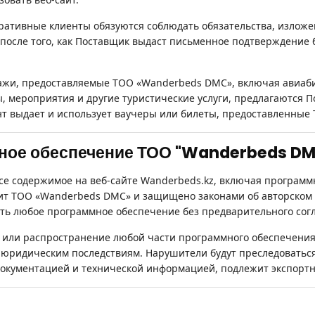
ративные клиенты обязуются соблюдать обязательства, изложе
 после того, как Поставщик выдаст письменное подтверждение 
ажи, предоставляемые ТОО «
Wanderbeds DMC», включая авиаби
ы, мероприятия и другие туристические услуги, предлагаются
ент выдает и использует ваучеры или билеты, предоставленны
мное обеспечение ТОО "Wanderbeds D
се содержимое на веб-сайте Wanderbeds.kz, включая программн
ит ТОО «Wanderbeds DMC» и защищено законами об авторском 
ать любое программное обеспечение без предварительного сог
или распространение любой части программного обеспечения 
юридическим последствиям. Нарушители будут преследоваться 
документацией и технической информацией, подлежит экспорт