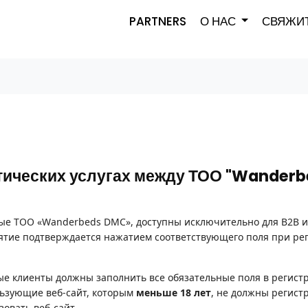
PARTNERS
О НАС
СВЯЖИТ
тических услугах между ТОО "Wanderb
мые ТОО «Wanderbeds DMC», доступны исключительно для B2B 
ятие подтверждается нажатием соответствующего поля при ре
е клиенты должны заполнить все обязательные поля в регист
льзующие веб-сайт, которым
меньше
18 лет
, не должны регист
овать веб-сайт.