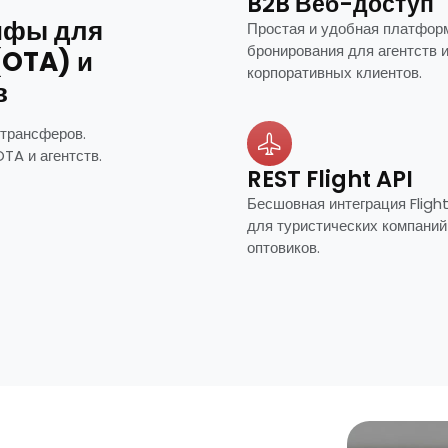
B2B Веб-доступ
ифы для
Простая и удобная платфор
бронирования для агентств 
(OTA) и
корпоративных клиентов.
в
 трансферов.
TA и агентств.
REST Flight API
Бесшовная интеграция Flight
для туристических компаний
оптовиков.