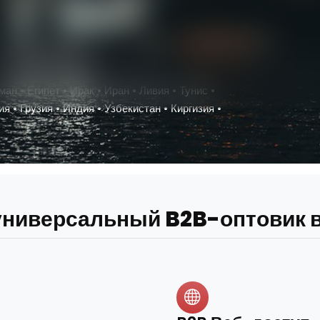
ан • Египет • Ирак • Иран • Ливия • Тунис •
 • Грузия • Индия • Узбекистан • Киргизия •
ниверсальный B2B-оптовик в