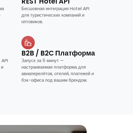
REST Hotel API
ма
Бесшовная интеграция Hotel API
и
для туристических компаний и
оптовиков.
B2B / B2C Платформа
 API
Запуск за 5 минут —
 и
настраиваемая платформа для
авиаперелётов, отелей, платежей и
бэк-офиса под вашим брендом.