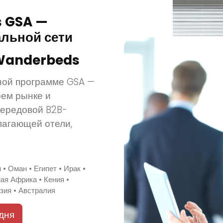
 GSA —
льной сети
 Wanderbeds
ной программе GSA —
ем рынке и
ередовой B2B-
лагающей отели,
• Оман • Египет • Ирак •
ая Африка • Кения •
изия • Австралия
дня