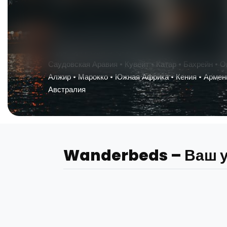
Территории GSA открыты:
Саудовская Аравия • Кувейт • Катар • Бахрейн • Ом
Алжир • Марокко • Южная Африка • Кения • Армения
Австралия
Wanderbeds – Ваш у