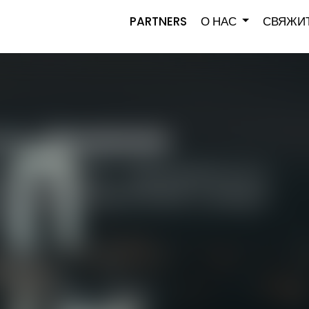
PARTNERS
О НАС
СВЯЖИТ
знес с Wanderbeds
й программе GSA — представляйте нас на
мощью нашей современной B2B-платформы
луг.