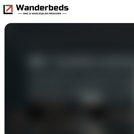
GSA – Развивайте свой би
Присоединяйтесь к нашей глобально
своем рынке и зарабатывайте с по
для гостиниц, авиабилетов и других ус
Отправить запрос