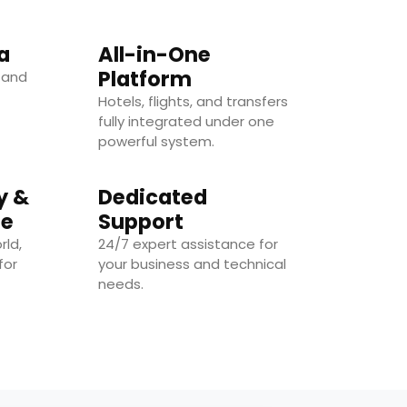
a
All-in-One
Platform
, and
Hotels, flights, and transfers
fully integrated under one
powerful system.
y &
Dedicated
ge
Support
rld,
24/7 expert assistance for
for
your business and technical
needs.