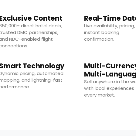
Exclusive Content
Real-Time Dat
350,000+ direct hotel deals,
Live availability, pricing
trusted DMC partnerships,
instant booking
and NDC-enabled flight
confirmation.
connections.
Smart Technology
Multi-Currenc
Multi-Langua
Dynamic pricing, automated
mapping, and lightning-fast
Sell anywhere in the wo
performance.
with local experiences 
every market.