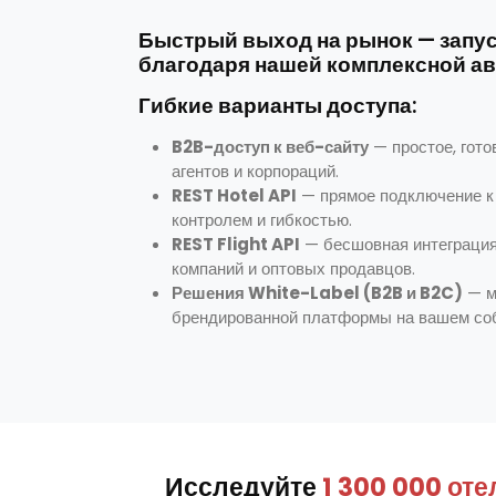
Быстрый выход на рынок — запуск
благодаря нашей комплексной ав
Гибкие варианты доступа:
B2B-доступ к веб-сайту
— простое, гото
агентов и корпораций.
REST Hotel API
— прямое подключение к
контролем и гибкостью.
REST Flight API
—
бесшовная интеграция
компаний и оптовых продавцов
.
Решения White-Label (B2B и B2C)
— м
брендированной платформы на вашем со
Исследуйте
1 300 000 оте