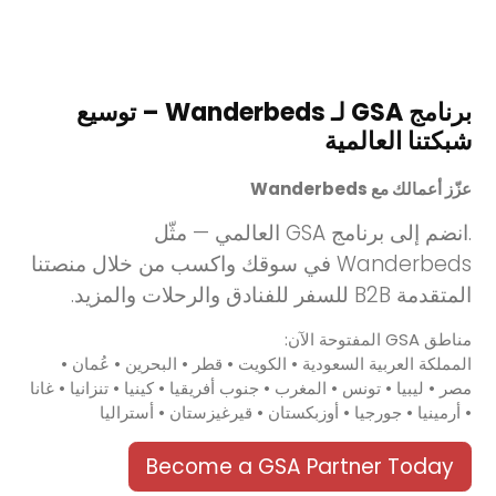
برنامج GSA لـ Wanderbeds – توسيع
شبكتنا العالمية
عزّز أعمالك مع Wanderbeds
.انضم إلى برنامج GSA العالمي — مثّل
Wanderbeds في سوقك واكسب من خلال منصتنا
المتقدمة B2B للسفر للفنادق والرحلات والمزيد.
مناطق GSA المفتوحة الآن:
المملكة العربية السعودية • الكويت • قطر • البحرين • عُمان •
مصر • ليبيا • تونس • المغرب • جنوب أفريقيا • كينيا • تنزانيا • غانا
• أرمينيا • جورجيا • أوزبكستان • قيرغيزستان • أستراليا
Become a GSA Partner Today