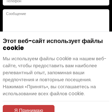
Этот веб-сайт использует файлы
cookie
Сохранить
Мы используем файлы cookie на нашем веб-
сайте, чтобы предоставить вам наиболее
релевантный опыт, запоминая ваши
Подпишитесь на нас:
предпочтения и повторные посещения.
Нажимая «Принять», вы соглашаетесь на
© 2026 Wanderbeds Tourism
Условия и Положения
использование всех файлов cookie.
Политика Конфиденциальности
Соглашение B2B
Отправить запрос
Документы
Я Принимаю