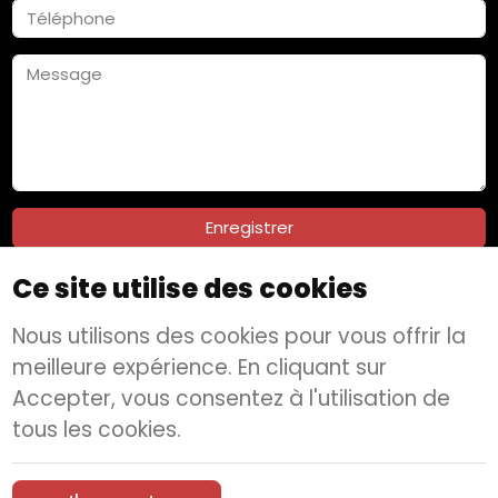
Enregistrer
Ce site utilise des cookies
Nous utilisons des cookies pour vous offrir la
Suivez-nous sur :
meilleure expérience. En cliquant sur
Accepter, vous consentez à l'utilisation de
© 2026 Wanderbeds Tourism
Terms & conditions
tous les cookies.
Privacy policy
B2B Agreement
Send Request
Documents