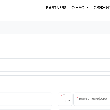
PARTNERS
О НАС
СВЯЖИТ
*
Телефонный код страны
*
номер телефона
+