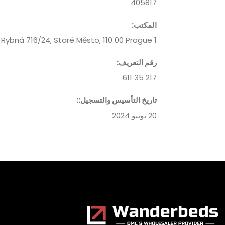
405817
المكتب
:
Rybná 716/24, Staré Město, 110 00 Prague 1
رقم التعريف
:
217 35 611
تاريخ التأسيس والتسجيل:
:
20 يونيو 2024