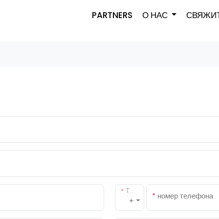
PARTNERS
О НАС
СВЯЖИТ
*
Телефонный код страны
*
номер телефона
+